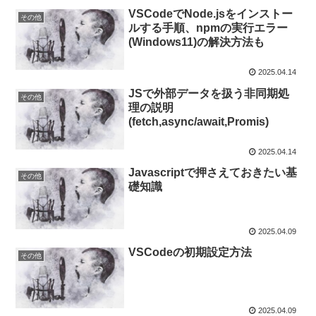
VSCodeでNode.jsをインストー
その他
ルする手順、npmの実行エラー
(Windows11)の解決方法も
2025.04.14
JSで外部データを扱う非同期処
その他
理の説明
(fetch,async/await,Promis)
2025.04.14
Javascriptで押さえておきたい基
その他
礎知識
2025.04.09
VSCodeの初期設定方法
その他
2025.04.09