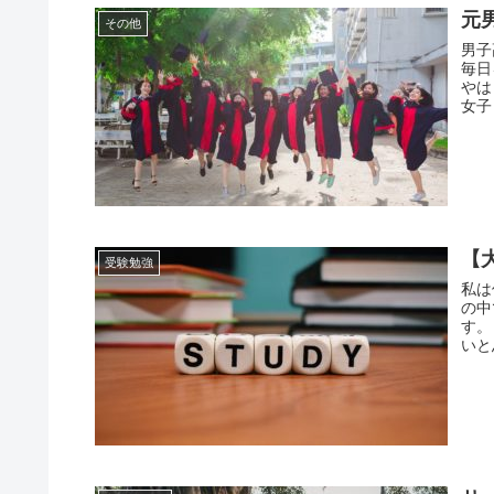
元
その他
男子
毎日
やは
女子
【
受験勉強
私は
の中
す。
いと