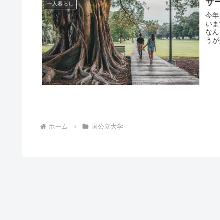
サ
一人暮らし
今年
いま
なん
うが
ホーム
国公立大学