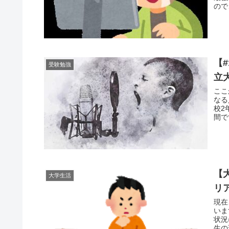
ので
【
受験勉強
立
ここ
なる
校2
間で
【
大学生活
リ
現在
いま
状況
生の