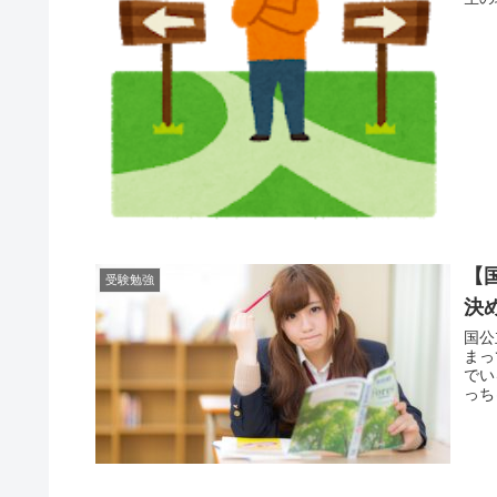
【
受験勉強
決
国公
まっ
でい
っち