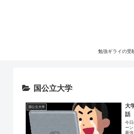
勉強ギライの受
国公立大学
大
国公立大学
話
今日
ーン
最強