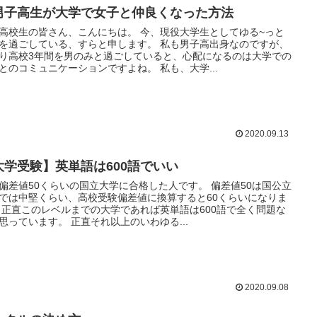
男子高生が大学で女子と仲良くなった方法
高校生の皆さん、こんにちは。 今、現役大学生としてゆる~っと
を過ごしている、すらと申します。 私も男子高出身なのですが、
り高校3年間を男のみと過ごしていると、心配になるのは大学での
とのコミュニケーションですよね。 私も、大学...
2020.09.13
大学受験】英単語は600語でいい
偏差値50くらいの国立大学に合格した人です。 偏差値50は国公立
では中堅くらい、高校受験偏差値に換算すると60くらいになりま
 正直このレベルまでの大学であれば英単語は600語で全く問題な
思っています。 正直それ以上のいわゆる...
2020.09.08