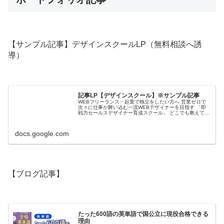
【サンプル記事】デザインスクールLP（無料相談へ誘
導）
記事LP【デザインスクール】※サンプル記事
WEBフリーランス・起業で独立をしたい方へ 営業ゼロで
次々に仕事が舞い込む一流WEBデザイナーを目指す 「即
戦力セールスデザイナー育成スクール」 どこでも教えてく
れない「商品が売れるデザイン」を作れるようになりま
す。 どれだけ営業をしても単...
docs.google.com
【ブログ記事】
たった600語の英単語で国公立に現役合格できる
理由