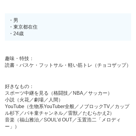
・男
・東京都在住
・24歳
趣味・特技：
読書・バスケ・フットサル・軽い筋トレ（チョコザップ）
好きなもの：
スポーツ中継を見る（格闘技／NBA／サッカー）
小説（火花／劇場／人間）
YouTube（生物系YouTuber全般／ノブロックTV／カップ
ル杉下／バキ童チャンネル／雷獣／たむらかえ2）
音楽（福山雅治／SOUL’d OUT／玉置浩二「メロディ
ー」）