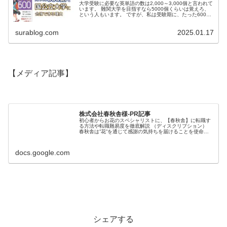
大学受験に必要な英単語の数は2,000～3,000個と言われて
います。 難関大学を目指すなら5000個くらいは覚えろ、
という人もいます。 ですが、私は受験期に、たった600語
しか暗記しませんでした。 その結果、何が起こったか。
中学英語レベ...
surablog.com
2025.01.17
【メディア記事】
株式会社春秋舎様-PR記事
初心者からお花のスペシャリストに、【春秋舎】に転職す
る方法や転職難易度を徹底解説 （ディスクリプション）
春秋舎は”花”を通じて感謝の気持ちを届けることを使命と
する生花販売事業を展開する会社です。茨城県日立市で地
元密着企業として95年以上事...
docs.google.com
シェアする