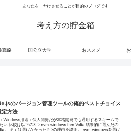
あなたをニヤけさせることが目的のブログです
考え方の貯金箱
験戦略
国公立大学
おススメ
お
ode.jsのバージョン管理ツールの俺的ベストチョイス
設定方法
：Windows用途：個人開発だが本格開発でも通用するスキームで
たい 比較は以下の3つ nvm-windows fnm Volta 結果的に選んだの
olta。 まずは選ばなかった2つの理由を説明。 nvm-windowsを選ば