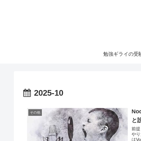
勉強ギライの受
2025-10
N
その他
と
前提
やり
はV